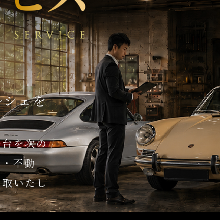
ルシェを
一台を次の
車・不動
買取いたし