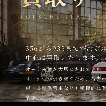
356から933まで空冷ポ
中心に買取いたします。
オーナー様が大切にされてきた
オーナーへ引き継ぐため、希少
車・長期保管車なども積極的に
ます。