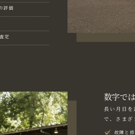
の評価
査定
数字で
長い月日を
で、さまざ
故障と修